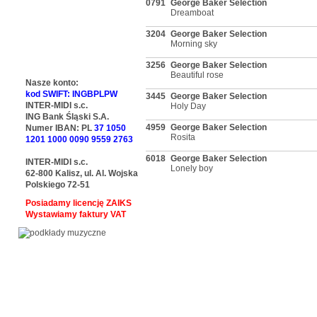
0791
George Baker Selection
Dreamboat
3204
George Baker Selection
Morning sky
3256
George Baker Selection
Beautiful rose
Nasze konto:
kod SWIFT: INGBPLPW
3445
George Baker Selection
INTER-MIDI s.c.
Holy Day
ING Bank Śląski S.A.
4959
George Baker Selection
Numer IBAN: PL
37 1050
Rosita
1201 1000 0090 9559 2763
6018
George Baker Selection
INTER-MIDI s.c.
Lonely boy
62-800 Kalisz, ul. Al. Wojska
Polskiego 72-51
Posiadamy licencję ZAIKS
Wystawiamy faktury VAT