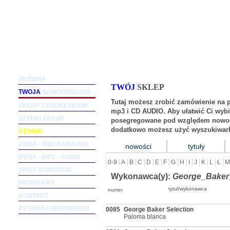
Podkłady muzyczne dla wokalistów i zespołów (m
GŁÓWNA
TWÓJ
SKLEP
TWOJA
SAMOOBSŁUGA
Tutaj możesz zrobić zamówienie na 
SKLEP Z PODKŁADAMI
mp3 i CD AUDIO. Aby ułatwić Ci wybi
SZYBKI ZAKUP
posegregowane pod względem nowośc
dodatkowo możesz użyć wyszukiwark
CENNIK
DEMA - MIDI KARAOKE
nowości
tytuły
DEMA - MP3 - AUDIO
0-9
A
B
C
D
E
F
G
H
I
J
K
L
Ł
M
SPISY UTWORÓW
Wykonawca(y):
George_Baker
PROGRAMY
tytul/wykonawca
numer
KONTAKT
PYTANIA I ODPOWIEDZI
0085
George Baker Selection
Paloma blanca