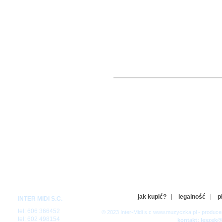
jak kupić?
legalność
p
INTER MIDI S.C.
tel: 606 366452
© 2023 Inter-Midi s.c www.muzyczka.pl - produc
tel: 602 498154
kontakt: leszek