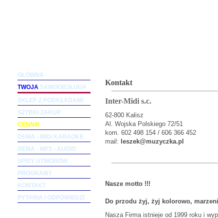
Podkłady muzyczne dla wokalistów i zespołów (m
GŁÓWNA
Kontakt
TWOJA
SAMOOBSŁUGA
Inter-Midi s.c.
SKLEP Z PODKŁADAMI
SZYBKI ZAKUP
62-800 Kalisz
Al. Wojska Polskiego 72/51
CENNIK
kom. 602 498 154 / 606 366 452
DEMA - MIDI KARAOKE
mail:
leszek@muzyczka.pl
DEMA - MP3 - AUDIO
SPISY UTWORÓW
PROGRAMY
Nasze motto !!!
KONTAKT
PYTANIA I ODPOWIEDZI
Do przodu żyj, żyj kolorowo, marzenia
Nasza Firma istnieje od 1999 roku i wy