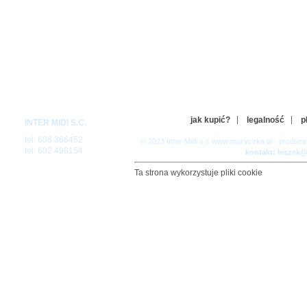
jak kupić?
legalność
p
INTER MIDI S.C.
tel: 606 366452
© 2023 Inter-Midi s.c www.muzyczka.pl - produc
tel: 602 498154
kontakt: leszek
Ta strona wykorzystuje pliki cookie