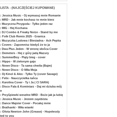
 LISTA - (NAJCZĘŚCIEJ KUPOWANE)
 : Jessica Music - Oj wymasuj mnie Romanie
 : MRD - Jak mnie kochasz to mnie bierz
 : Muzyczna Przygoda - Tylko jeden raz
 : MIG - Hej Kochana
 : DJ Combo & Freaky Noize - Stand by me
 : Folk Club Remix 2025 - Granica
 : Muzyczka Ludowa i Biesiadna - Ach Pepita
: Covers - Zapomnisz kiedyś że to ja
 : Dwa Plus Jeden - W stronę słońca Cover
 : Demeters - Hej z góry jadą Mazury
 : SummerBoy - Piąty bieg - cover
 : Hippo - W zielonym gaju
 : Nowe Disco - Ta sama chwila (Bajm)
 : Nowe Disco - O Miła Moja
: Dj Kinol & Alex - Tylko Ty (cover Savage)
: Felix - Nauczycielka tańca
: Karolina Cover - Ty i Ja ( CI SARA)
 : Disco Fala & Kominiarz - Daj mi dziuba mój
le
 : Przyśpiewki weselne MRD - Boże jak ja lubię
 : Jessica Music - Jestem zayebista
 : Dance Majster Cover - Pocałuj mnie
: Brathanki - Wiła wianki
 : Olivia Newton-John (Grease) - Hopelessly
ted to you