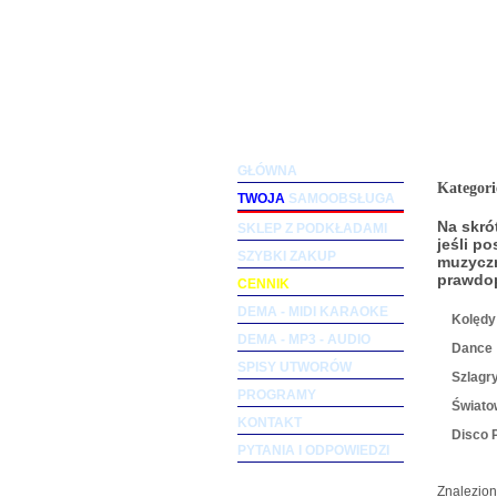
Podkłady muzyczne dla woka
GŁÓWNA
Kategori
TWOJA
SAMOOBSŁUGA
Na skró
SKLEP Z PODKŁADAMI
jeśli p
SZYBKI ZAKUP
muzyczn
prawdop
CENNIK
DEMA - MIDI KARAOKE
Kolędy
DEMA - MP3 - AUDIO
Dance
SPISY UTWORÓW
Szlagr
PROGRAMY
Światow
KONTAKT
Disco 
PYTANIA I ODPOWIEDZI
Znalezio