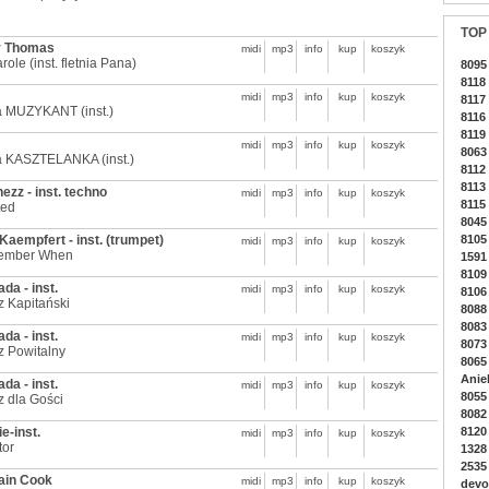
TOP
r Thomas
midi
mp3
info
kup
koszyk
role (inst. fletnia Pana)
8095
8118
midi
mp3
info
kup
koszyk
8117
a MUZYKANT (inst.)
8116
8119
midi
mp3
info
kup
koszyk
8063
a KASZTELANKA (inst.)
8112
8113 
ezz - inst. techno
midi
mp3
info
kup
koszyk
8115
ted
8045
Kaempfert - inst. (trumpet)
8105
midi
mp3
info
kup
koszyk
ember When
1591
8109
ada - inst.
midi
mp3
info
kup
koszyk
8106
 Kapitański
8088 
8083 
ada - inst.
midi
mp3
info
kup
koszyk
8073 
z Powitalny
8065
Anie
ada - inst.
midi
mp3
info
kup
koszyk
8055
 dla Gości
8082
e-inst.
8120
midi
mp3
info
kup
koszyk
tor
1328 
2535
ain Cook
midi
mp3
info
kup
koszyk
devo