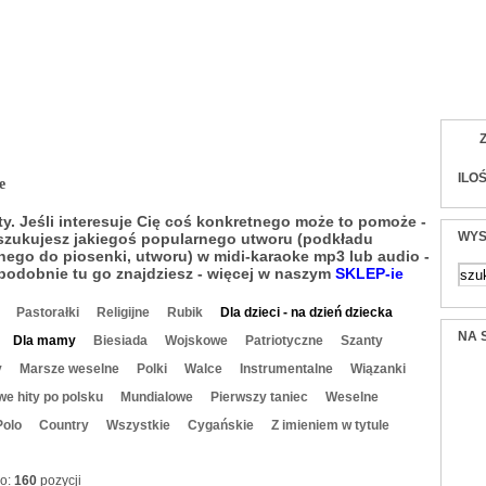
listów i zespołów (midi, karaoke, mp3, audio, tek
ILO
e
ty. Jeśli interesuje Cię coś konkretnego może to pomoże -
WYS
oszukujesz jakiegoś popularnego utworu (podkładu
ego do piosenki, utworu) w midi-karaoke mp3 lub audio -
odobnie tu go znajdziesz - więcej w naszym
SKLEP-ie
Pastorałki
Religijne
Rubik
Dla dzieci - na dzień dziecka
NA 
Dla mamy
Biesiada
Wojskowe
Patriotyczne
Szanty
y
Marsze weselne
Polki
Walce
Instrumentalne
Wiązanki
e hity po polsku
Mundialowe
Pierwszy taniec
Weselne
Polo
Country
Wszystkie
Cygańskie
Z imieniem w tytule
no:
160
pozycji