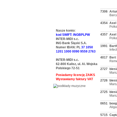
7306
Artu
Barca
4354
Axel
Polk
Nasze konto:
4357
Axel
kod SWIFT: INGBPLPW
Polk
INTER-MIDI s.c.
ING Bank Śląski S.A.
1991
Barth
Numer IBAN: PL
37 1050
Infec
1201 1000 0090 9559 2763
4017
Bert 
INTER-MIDI s.c.
Rem
62-800 Kalisz, ul. Al. Wojska
Polskiego 72-51
2727
biesi
Marsz
Posiadamy licencję ZAIKS
Wystawiamy faktury VAT
2726
biesi
Mars
2725
biesi
Marsz
0651
boogi
Aliga
5715
Capt