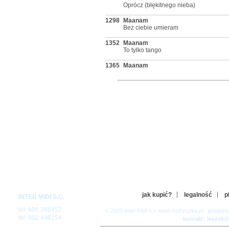
Oprócz (błękitnego nieba)
1298
Maanam
Bez ciebie umieram
1352
Maanam
To tylko tango
1365
Maanam
Lipstick on the glass
1429
Maanam
Cykady na Cykladach
1520
Maanam
O! Nie rób tyle hałasu!
1527
Maanam
Twist
1598
Maanam
Sahara
1615
Maanam
Po prostu bądź
jak kupić?
legalność
p
INTER MIDI S.C.
1616
Maanam
Szare miraże
tel: 606 366452
© 2023 Inter-Midi s.c www.muzyczka.pl - produc
tel: 602 498154
kontakt: leszek
1661
Maanam