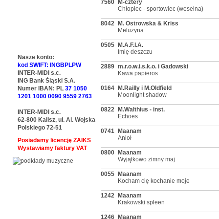
7560
M-cztery
Chłopiec - sportowiec (weselna)
8042
M. Ostrowska & Kriss
Meluzyna
0505
M.A.F.I.A.
Imię deszczu
Nasze konto:
kod SWIFT: INGBPLPW
2889
m.r.o.w.i.s.k.o. i Gadowski
INTER-MIDI s.c.
Kawa papieros
ING Bank Śląski S.A.
0164
M.Railly i M.Oldfield
Numer IBAN: PL
37 1050
Moonlight shadow
1201 1000 0090 9559 2763
0822
M.Walthius - inst.
INTER-MIDI s.c.
Echoes
62-800 Kalisz, ul. Al. Wojska
Polskiego 72-51
0741
Maanam
Anioł
Posiadamy licencję ZAIKS
Wystawiamy faktury VAT
0800
Maanam
Wyjątkowo zimny maj
0055
Maanam
Kocham cię kochanie moje
1242
Maanam
Krakowski spleen
1246
Maanam