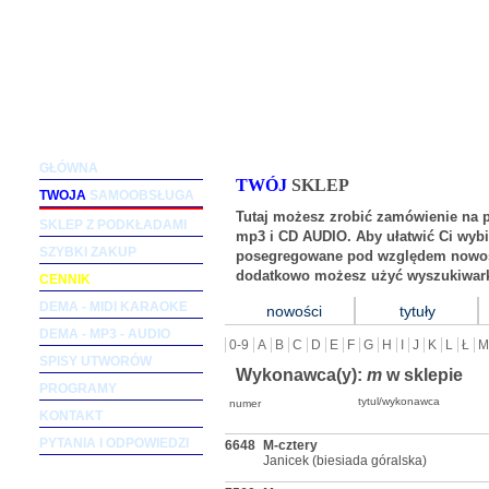
Podkłady muzyczne dla wokalistów i zespołów (m
GŁÓWNA
TWÓJ
SKLEP
TWOJA
SAMOOBSŁUGA
Tutaj możesz zrobić zamówienie na 
SKLEP Z PODKŁADAMI
mp3 i CD AUDIO. Aby ułatwić Ci wybi
SZYBKI ZAKUP
posegregowane pod względem nowośc
dodatkowo możesz użyć wyszukiwark
CENNIK
DEMA - MIDI KARAOKE
nowości
tytuły
DEMA - MP3 - AUDIO
0-9
A
B
C
D
E
F
G
H
I
J
K
L
Ł
M
SPISY UTWORÓW
Wykonawca(y):
m
w sklepie
PROGRAMY
tytul/wykonawca
numer
KONTAKT
PYTANIA I ODPOWIEDZI
6648
M-cztery
Janicek (biesiada góralska)