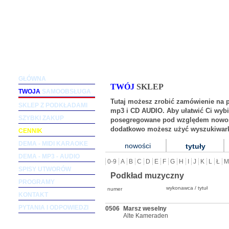
Podkłady muzyczne dla wokalistów i zespołów (m
GŁÓWNA
TWÓJ
SKLEP
TWOJA
SAMOOBSŁUGA
Tutaj możesz zrobić zamówienie na 
SKLEP Z PODKŁADAMI
mp3 i CD AUDIO. Aby ułatwić Ci wybi
SZYBKI ZAKUP
posegregowane pod względem nowośc
dodatkowo możesz użyć wyszukiwark
CENNIK
DEMA - MIDI KARAOKE
nowości
tytuły
DEMA - MP3 - AUDIO
0-9
A
B
C
D
E
F
G
H
I
J
K
L
Ł
M
SPISY UTWORÓW
Podkład muzyczny
PROGRAMY
wykonawca / tytuł
numer
KONTAKT
PYTANIA I ODPOWIEDZI
0506
Marsz weselny
Alte Kameraden