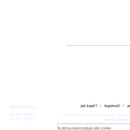
jak kupić?
legalność
p
INTER MIDI S.C.
tel: 606 366452
© 2023 Inter-Midi s.c www.muzyczka.pl - produc
tel: 602 498154
kontakt: leszek
Ta strona wykorzystuje pliki cookie