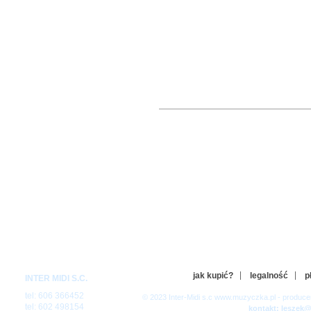
jak kupić?
legalność
p
INTER MIDI S.C.
tel: 606 366452
© 2023 Inter-Midi s.c www.muzyczka.pl - produc
tel: 602 498154
kontakt: leszek