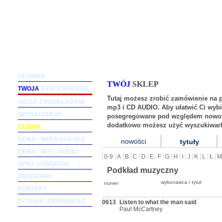
Podkłady muzyczne dla wokalistów i zespołów (m
GŁÓWNA
TWÓJ
SKLEP
TWOJA
SAMOOBSŁUGA
Tutaj możesz zrobić zamówienie na 
SKLEP Z PODKŁADAMI
mp3 i CD AUDIO. Aby ułatwić Ci wybi
SZYBKI ZAKUP
posegregowane pod względem nowośc
dodatkowo możesz użyć wyszukiwark
CENNIK
DEMA - MIDI KARAOKE
nowości
tytuły
DEMA - MP3 - AUDIO
0-9
A
B
C
D
E
F
G
H
I
J
K
L
Ł
M
SPISY UTWORÓW
Podkład muzyczny
PROGRAMY
wykonawca / tytuł
numer
KONTAKT
PYTANIA I ODPOWIEDZI
0613
Listen to what the man said
Paul McCartney