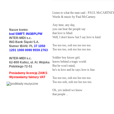
Listen to what the man said - PAUL McCARTNEY
Words & music by Paul McCartney.

Any time, any day,

you can hear the people say

Nasze konto:
that love is blind.

kod SWIFT: INGBPLPW
Well, I don't know but I say love is kind.

INTER-MIDI s.c.
ING Bank Śląski S.A.
Too too too, ooh too too too too.

Numer IBAN: PL
37 1050
Too too too, ooh too loo too too.

1201 1000 0090 9559 2763
Soldier boy kisses girl,

INTER-MIDI s.c.
leaves behind a tragic world.

62-800 Kalisz, ul. Al. Wojska
But he won't mind,

Polskiego 72-51
he's in love and he says love is fine.

Posiadamy licencję ZAIKS
Wystawiamy faktury VAT
Too too too, ooh too loo too too.

Too too ooh, ooh too loo too too.

Oh, yes indeed we know

that people ...