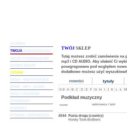
Podkłady muzyczne dla wokalistów i zespołów (m
GŁÓWNA
TWÓJ
SKLEP
TWOJA
SAMOOBSŁUGA
Tutaj możesz zrobić zamówienie na 
SKLEP Z PODKŁADAMI
mp3 i CD AUDIO. Aby ułatwić Ci wybi
SZYBKI ZAKUP
posegregowane pod względem nowośc
dodatkowo możesz użyć wyszukiwark
CENNIK
DEMA - MIDI KARAOKE
nowości
tytuły
DEMA - MP3 - AUDIO
0-9
A
B
C
D
E
F
G
H
I
J
K
L
Ł
M
SPISY UTWORÓW
Podkład muzyczny
PROGRAMY
wykonawca / tytuł
numer
KONTAKT
PYTANIA I ODPOWIEDZI
4544
Pusta droga (country)
Honky Tonk Brothers