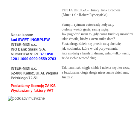
PUSTA DROGA - Honky Tonk Brothers

(Muz.: i sł.: Robert Rybczyński)

Sennym rytmem autostrady kołysany

otulony wokół gęstą, ranną mgłą,

Jak pogodzić mam to, gdy coraz trudniej znosić mi

Nasze konto:
takie chwile, kiedy z oczu znika dom?

kod SWIFT: INGBPLPW
Pusta droga ściele się przede mną chciwie,

INTER-MIDI s.c.
jak kochanka, która w dal porywa mnie,

ING Bank Śląski S.A.
lecz im dalej z każdym dniem, jedno tylko wiem,

Numer IBAN: PL
37 1050
że do ciebie wracać chcę.

1201 1000 0090 9559 2763
Tak nam mało ciągle siebie i ucieka szybko czas,

INTER-MIDI s.c.
a bezduszna, długa droga nieustannie dzieli nas.

62-800 Kalisz, ul. Al. Wojska
Już za c...
Polskiego 72-51
Posiadamy licencję ZAIKS
Wystawiamy faktury VAT