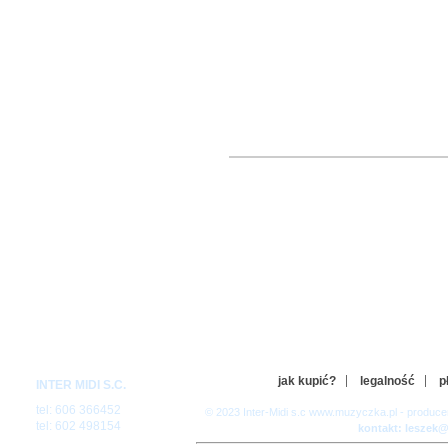
jak kupić?
legalność
p
INTER MIDI S.C.
tel: 606 366452
© 2023 Inter-Midi s.c www.muzyczka.pl - produc
tel: 602 498154
kontakt: leszek