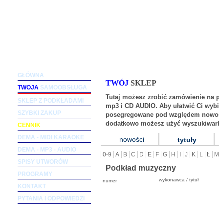
Podkłady muzyczne dla wokalistów i zespołów (m
GŁÓWNA
TWÓJ
SKLEP
TWOJA
SAMOOBSŁUGA
Tutaj możesz zrobić zamówienie na 
SKLEP Z PODKŁADAMI
mp3 i CD AUDIO. Aby ułatwić Ci wybi
SZYBKI ZAKUP
posegregowane pod względem nowośc
dodatkowo możesz użyć wyszukiwark
CENNIK
DEMA - MIDI KARAOKE
nowości
tytuły
DEMA - MP3 - AUDIO
0-9
A
B
C
D
E
F
G
H
I
J
K
L
Ł
M
SPISY UTWORÓW
Podkład muzyczny
PROGRAMY
wykonawca / tytuł
numer
KONTAKT
PYTANIA I ODPOWIEDZI