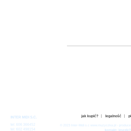
jak kupić?
legalność
p
INTER MIDI S.C.
tel: 606 366452
© 2023 Inter-Midi s.c www.muzyczka.pl - produc
tel: 602 498154
kontakt: leszek